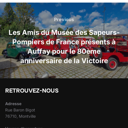
Previous
Les Amis du Musée des Sapeurs-
Pompiers de France présents à
Auffay pour le 80ème
anniversaire de la Victoire
RETROUVEZ-NOUS
Adresse
Rue Baron Bigot
76710, Montville