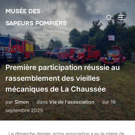
MUSÉE DES
SAPEURS POMPIERS
Première participation réussie au
rassemblement des vieilles
mécaniques de La Chaussée
par
Simon
dans
Vie de l'association
sur
16
septembre 2025
Le dimanche dernier, notre association a eu le plaisir de